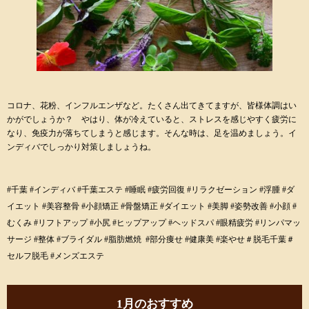
コロナ、花粉、インフルエンザなど。たくさん出てきてますが、皆様体調はい
かがでしょうか？ やはり、体が冷えていると、ストレスを感じやすく疲労に
なり、免疫力が落ちてしまうと感じます。そんな時は、足を温めましょう。イ
ンディバでしっかり対策しましょうね。
#
千葉
#
インディバ
#
千葉エステ
#
睡眠
#
疲労回復
#
リラクゼーション
#
浮腫
#
ダ
イエット
#
美容整骨
#
小顔矯正
#
骨盤矯正
#
ダイエット
#
美脚
#
姿勢改善
#
小顔
#
むくみ
#
リフトアップ
#
小尻
#
ヒップアップ
#
ヘッドスパ
#
眼精疲労
#
リンパマッ
サージ
#
整体
#
ブライダル
#
脂肪燃焼
#
部分痩せ
#
健康美
#
楽やせ＃脱毛千葉＃
セルフ脱毛
#
メンズエステ
1月のおすすめ