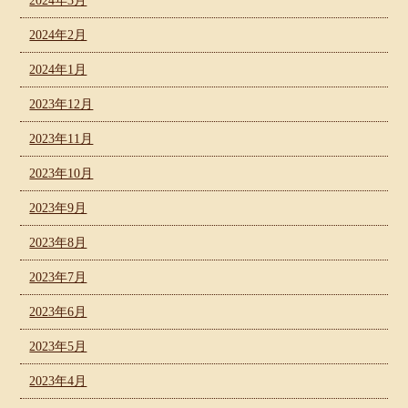
2024年3月
2024年2月
2024年1月
2023年12月
2023年11月
2023年10月
2023年9月
2023年8月
2023年7月
2023年6月
2023年5月
2023年4月