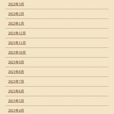
2022年3月
2022年2月
2022年1月
2021年12月
2021年11月
2021年10月
2021年9月
2021年8月
2021年7月
2021年6月
2021年5月
2021年4月