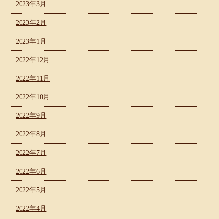
2023年3月
2023年2月
2023年1月
2022年12月
2022年11月
2022年10月
2022年9月
2022年8月
2022年7月
2022年6月
2022年5月
2022年4月