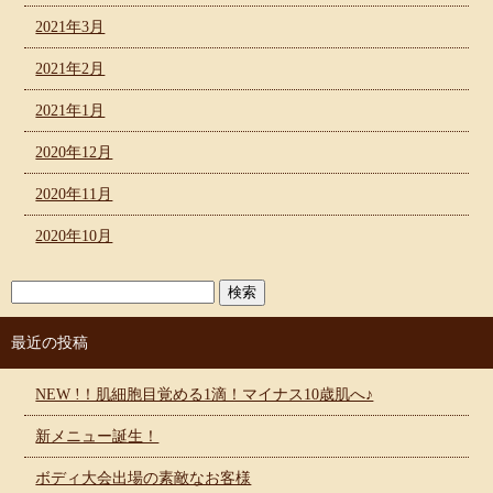
2021年3月
2021年2月
2021年1月
2020年12月
2020年11月
2020年10月
最近の投稿
NEW !！肌細胞目覚める1滴！マイナス10歳肌へ♪
新メニュー誕生！
ボディ大会出場の素敵なお客様