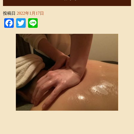
投稿日
2022年1月17日
Facebook
Twitter
Line