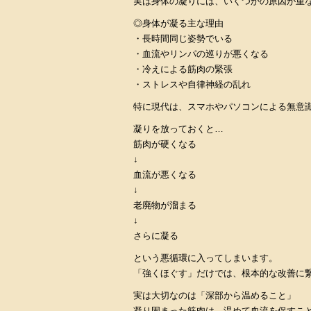
実は身体の凝りには、いくつかの原因が重
◎身体が凝る主な理由
・長時間同じ姿勢でいる
・血流やリンパの巡りが悪くなる
・冷えによる筋肉の緊張
・ストレスや自律神経の乱れ
特に現代は、スマホやパソコンによる無意
凝りを放っておくと…
筋肉が硬くなる
↓
血流が悪くなる
↓
老廃物が溜まる
↓
さらに凝る
という悪循環に入ってしまいます。
「強くほぐす」だけでは、根本的な改善に
実は大切なのは「深部から温めること」
凝り固まった筋肉は、温めて血流を促すこ