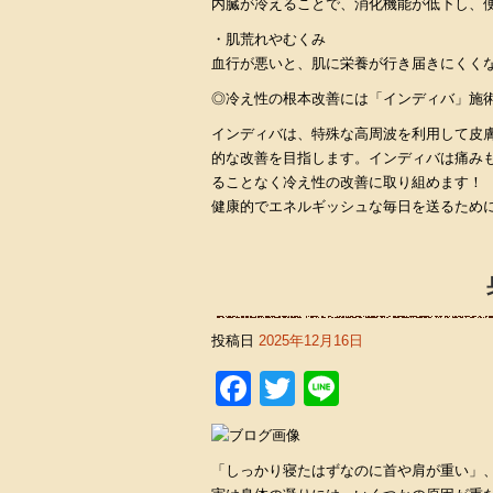
内臓が冷えることで、消化機能が低下し、
・肌荒れやむくみ
血行が悪いと、肌に栄養が行き届きにくく
◎冷え性の根本改善には「インディバ」施
インディバは、特殊な高周波を利用して皮
的な改善を目指します。インディバは痛み
ることなく冷え性の改善に取り組めます！
健康的でエネルギッシュな毎日を送るため
投稿日
2025年12月16日
Facebook
Twitter
Line
「しっかり寝たはずなのに首や肩が重い」