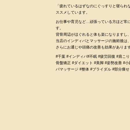
「疲れているはずなのにぐっすりと寝られ
ススメしています。
お仕事や育児など…頑張っている方ほど常
す。
背骨周辺がほぐれると体も楽になりますし
当店のインディバとマッサージの施術後は
さらにお通じや頭痛の改善も効果がありま
#千葉 #インディバ#不眠 #疲労回復 #肩こ
骨盤矯正 #ダイエット #美脚 #姿勢改善 #小
パマッサージ #整体 #ブライダル #部分痩