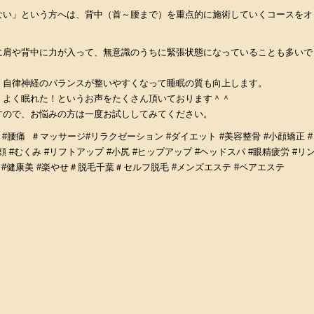
ない」という方へは、背中（首～腰まで）を重点的に施術していくコースをオ
に肩や背中に力が入って、無意識のうちに緊張状態になっていることも多いで
、自律神経のバランスが整いやすくなって睡眠の質も向上します。
、よく眠れた！というお声をたくさん頂いております＾＾
すので、お悩みの方は一度お試ししてみてください。
り #腰痛 ＃マッサージ#リラクゼーション #ダイエット #美容整骨 #小顔矯正 #
顔 #むくみ #リフトアップ #小尻 #ヒップアップ #ヘッドスパ #眼精疲労 #リ
せ #健康美 #楽やせ＃脱毛千葉＃セルフ脱毛 #メンズエステ #ペアエステ