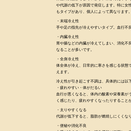
や代謝の低下が原因で発症します。特に女
もタイプがあり、個人によって異なります
・末端冷え性
手や足の指先が冷えやすいタイプ。血行不
・内臓冷え性
胃や腸などの内臓が冷えてしまい、消化不
なることが多いです。
・全身冷え性
体全体が冷え、日常的に寒さを感じる状態
えます。
冷え性が引き起こす不調は、具体的には以
・疲れやすい・体がだるい
血行が悪くなると、体内の酸素や栄養素が
く感じたり、疲れやすくなったりすること
・太りやすくなる
代謝が低下すると、脂肪が燃焼しにくくな
・便秘や消化不良