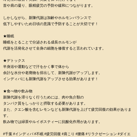
首や肩の凝り、眼精疲労の予防や緩和につながります。
しかしながら、新陳代謝は加齢やホルモンバランスで
低下しやすいため日頃の意識で予防することが大切です！
★睡眠
睡眠をとることで分泌される成長ホルモンが
代謝を活発化させて全身の細胞を修復すると言われています。
★デトックス
半身浴や運動などで汗をかく事で体から
余計な水分や老廃物を排出して、新陳代謝がアップします。
インディバにも新陳代謝をアップさせる効果があります！
★食べ物や飲み物
新陳代謝を滞りなく行うためには、肉や魚介類の
タンパク質をしっかりと摂取する必要があります。
また、クエン酸を含むレモンなども新陳代謝を上げて疲労回復の効果がありま
す。
飲み物では緑茶やルイボスティーに抗酸化作用があります。
#千葉 #インディバ #不眠 #疲労回復 #肩こり #腰痛 #リラクゼーション #ダイエ