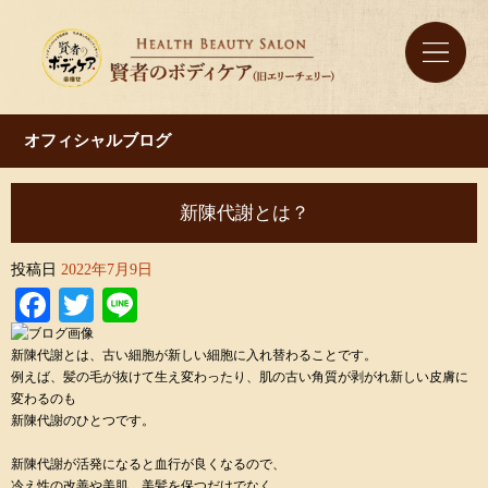
オフィシャルブログ
新陳代謝とは？
投稿日
2022年7月9日
Facebook
Twitter
Line
新陳代謝とは、古い細胞が新しい細胞に入れ替わることです。
例えば、髪の毛が抜けて生え変わったり、肌の古い角質が剥がれ新しい皮膚に
変わるのも
新陳代謝のひとつです。
新陳代謝が活発になると血行が良くなるので、
冷え性の改善や美肌、美髪を保つだけでなく