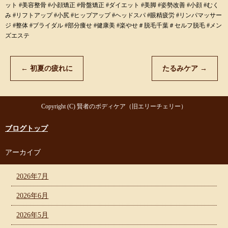
ット #美容整骨 #小顔矯正 #骨盤矯正 #ダイエット #美脚 #姿勢改善 #小顔 #むく
み #リフトアップ #小尻 #ヒップアップ #ヘッドスパ #眼精疲労 #リンパマッサー
ジ #整体 #ブライダル #部分痩せ #健康美 #楽やせ＃脱毛千葉＃セルフ脱毛 #メン
ズエステ
←
初夏の疲れに
たるみケア
→
Copyright (C) 賢者のボディケア（旧エリーチェリー）
ブログトップ
アーカイブ
2026年7月
2026年6月
2026年5月