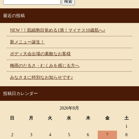
最近の投稿
NEW !！肌細胞目覚める1滴！マイナス10歳肌へ♪
新メニュー誕生！
ボディ大会出場の素敵なお客様
梅雨のだるさ・むくみを感じる方へ
みなさまに特別なお知らせです♪
投稿日カレンダー
2026年8月
日
月
火
水
木
金
土
1
2
3
4
5
6
7
8