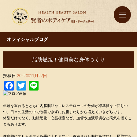
オフィシャルブログ
脂肪燃焼！健康美な身体づくり
投稿日
2022年11月22日
Facebook
Twitter
Line
年齢を重ねるとともに内臓脂肪やコレステロールの数値が標準値を上回りつ
つ、日々の生活の中で改善できずにお腹まわりから増えていきがちです。
体型だけでなく、動脈硬化、心筋梗塞など、血管や血液環境など病気を招くこ
ともあります。
健康的にスリムボディを手に入れるには、蓄積された脂肪を燃やし、摂取する