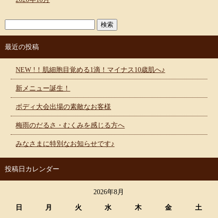
最近の投稿
NEW !！肌細胞目覚める1滴！マイナス10歳肌へ♪
新メニュー誕生！
ボディ大会出場の素敵なお客様
梅雨のだるさ・むくみを感じる方へ
みなさまに特別なお知らせです♪
投稿日カレンダー
2026年8月
日
月
火
水
木
金
土