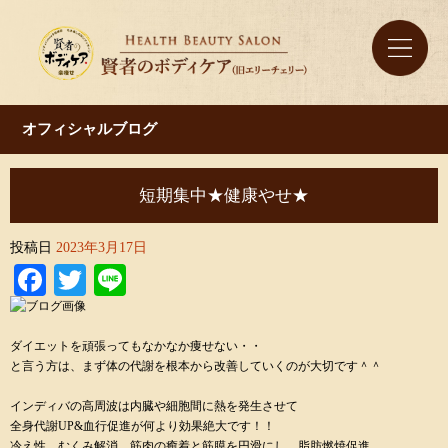
オフィシャルブログ
短期集中★健康やせ★
投稿日
2023年3月17日
Facebook
Twitter
Line
ダイエットを頑張ってもなかなか痩せない・・
と言う方は、まず体の代謝を根本から改善していくのが大切です＾＾
インディバの高周波は内臓や細胞間に熱を発生させて
全身代謝UP&血行促進が何より効果絶大です！！
冷え性、むくみ解消、筋肉の癒着と筋膜を円滑にし、脂肪燃焼促進。