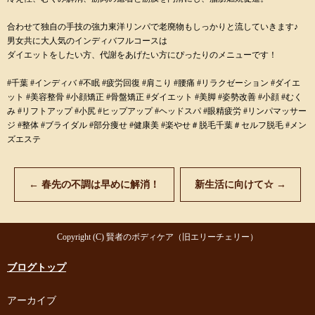
合わせて独自の手技の強力東洋リンパで老廃物もしっかりと流していきます♪
男女共に大人気のインディバフルコースは
ダイエットをしたい方、代謝をあげたい方にぴったりのメニューです！
#千葉 #インディバ #不眠 #疲労回復 #肩こり #腰痛 #リラクゼーション #ダイエ
ット #美容整骨 #小顔矯正 #骨盤矯正 #ダイエット #美脚 #姿勢改善 #小顔 #むく
み #リフトアップ #小尻 #ヒップアップ #ヘッドスパ #眼精疲労 #リンパマッサー
ジ #整体 #ブライダル #部分痩せ #健康美 #楽やせ＃脱毛千葉＃セルフ脱毛 #メン
ズエステ
←
春先の不調は早めに解消！
新生活に向けて☆
→
Copyright (C) 賢者のボディケア（旧エリーチェリー）
ブログトップ
アーカイブ