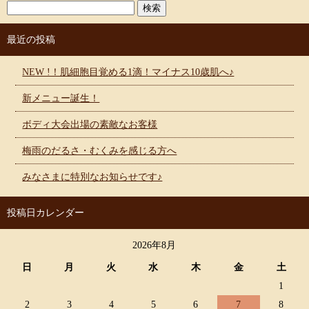
最近の投稿
NEW !！肌細胞目覚める1滴！マイナス10歳肌へ♪
新メニュー誕生！
ボディ大会出場の素敵なお客様
梅雨のだるさ・むくみを感じる方へ
みなさまに特別なお知らせです♪
投稿日カレンダー
2026年8月
日
月
火
水
木
金
土
1
2
3
4
5
6
7
8