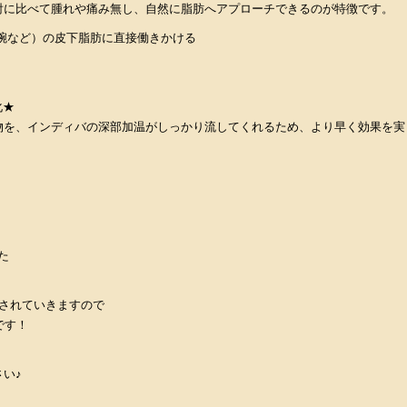
射に比べて腫れや痛み無し、自然に脂肪へアプローチできるのが特徴です。
腕など）の皮下脂肪に直接働きかける
化★
物を、インディバの深部加温がしっかり流してくれるため、より早く効果を実
た
されていきますので
です！
い♪