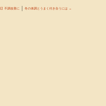
眠】不調改善に
冬の体調とうまく付き合うには
→