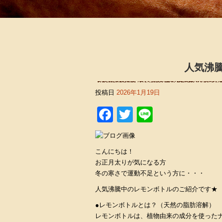
人気沸
投稿日
2026年1月19日
Facebook
Twitter
Line
こんにちは！
お正月太りが気になる方
冬の寒さで運動不足という方に・・・
人気沸騰中のレモンボトルのご紹介です★
●レモンボトルとは？（天然の脂肪溶解）
レモンボトルは、植物由来の成分を使った