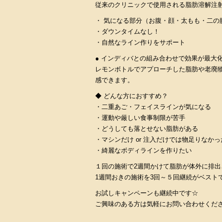
従来のクリニックで使用される脂肪溶解注
・ 気になる部分（お腹・顔・太もも・二の
・ダウンタイムなし！
・自然なライン作りをサポート
● インディバとの組み合わせで効果が最大
レモンボトルでアプローチした脂肪や老廃
感できます。
◆ どんな方におすすめ？
・二重あご・フェイスラインが気になる
・運動や厳しい食事制限が苦手
・どうしても落とせない脂肪がある
・マシンだけ or 注入だけでは物足りなかっ
・綺麗なボディラインを作りたい
１回の施術で2週間かけて脂肪が体外に排出
1週間おきの施術を3回～５回継続がベスト
お試しキャンペーンも継続中です☆
ご興味のある方は気軽にお問い合わせくださ