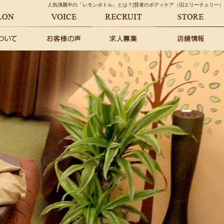
人気沸騰中の「レモンボトル」とは？|賢者のボディケア（旧エリーチェリー）