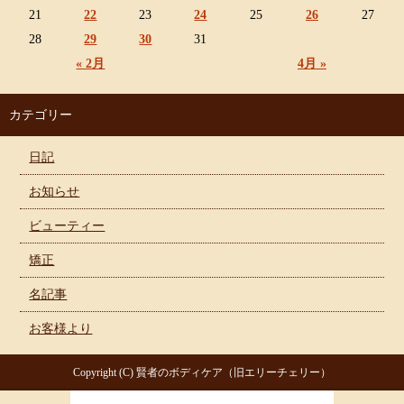
21
22
23
24
25
26
27
28
29
30
31
« 2月
4月 »
カテゴリー
日記
お知らせ
ビューティー
矯正
名記事
お客様より
Copyright (C) 賢者のボディケア（旧エリーチェリー）