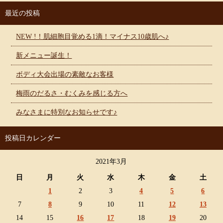
最近の投稿
NEW !！肌細胞目覚める1滴！マイナス10歳肌へ♪
新メニュー誕生！
ボディ大会出場の素敵なお客様
梅雨のだるさ・むくみを感じる方へ
みなさまに特別なお知らせです♪
投稿日カレンダー
2021年3月
日
月
火
水
木
金
土
1
2
3
4
5
6
7
8
9
10
11
12
13
14
15
16
17
18
19
20