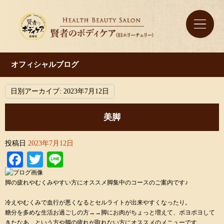
オフィシャルブログ
日別アーカイブ:
2023年7月12日
美脚
投稿日
2023年7月12日
Facebook
Twitter
Line
脚の疲れやむくみやすい方にオススメ脚集中のコースのご案内です♪
冷えやむくみで血行が悪くなるとセルライトが出来やすくなったり。
糖分を多めな生活お過ごしの方→→脚にお肉がちょっと増えて、ポヨポヨして
きたなあ…という方や脚の疲れが取れない方にオススメのメニューです。