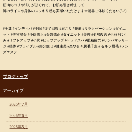
筋肉のコリや張りがほぐれて、お肌も引き締まって
脚のラインや身体のスッキリ感も実感いただけます☆是非ご体験ください(^ ^)
#千葉 #インディバ #不眠 #疲労回復 #肩こり #腰痛 #リラクゼーション #ダイエ
ット #美容整骨 #小顔矯正 #骨盤矯正 #ダイエット #美脚 #姿勢改善 #小顔 #むく
み #リフトアップ #小尻 #ヒップアップ #ヘッドスパ #眼精疲労 #リンパマッサー
ジ #整体 #ブライダル #部分痩せ #健康美 #楽やせ＃脱毛千葉＃セルフ脱毛 #メン
ズエステ
ブログトップ
アーカイブ
2026年7月
2026年6月
2026年5月