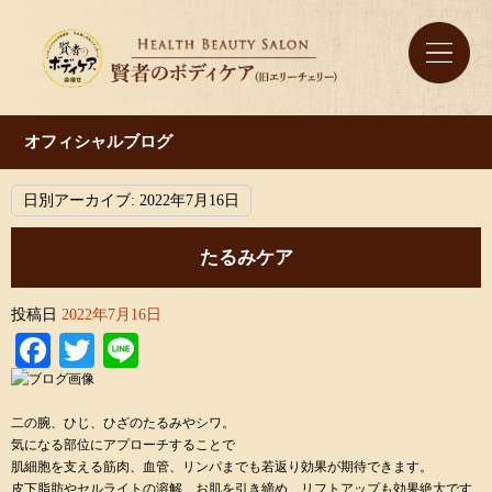
オフィシャルブログ
日別アーカイブ:
2022年7月16日
たるみケア
投稿日
2022年7月16日
Facebook
Twitter
Line
二の腕、ひじ、ひざのたるみやシワ。
気になる部位にアプローチすることで
肌細胞を支える筋肉、血管、リンパまでも若返り効果が期待できます。
皮下脂肪やセルライトの溶解、お肌を引き締め、リフトアップも効果絶大です